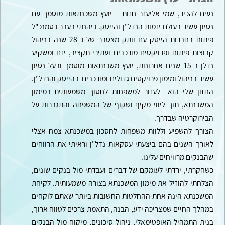
נעים להכיר, שמי אליעזר חזות – יועץ משכנתאות מוסמך עם
נסיון עשיר בעולם יזמות הנדל"ן והייטק.
כיהנתי בעבר כסמנכ"ל
פיתוח בחברות הייטק עם וותק מצטבר של כ-28 שנה בניהול
קבוצות פיתוח ופרויקטים מורכבים ועתירי תקציב, יזם ומשקיע
נדלן ב-15 שנים אחרונות, יועץ משכנתאות מוסמך ובעל נסיון
עשיר בניהול ומימון פרויקטים גדולים ומורכבים בהייטק והנדל"ן.
החזון שלי הוא לעזור למשפחות לחסוך משמעותית במימון
המשכנתא, תוך ליווי מקיף ושקוף של המשפחה והתגברות על
הבירוקרטיה שבדרך.
הצורך להשפיע וללוות משפחות לחסכון במשכנתא צמח אצלי
לאורך השנים בהם ביצעתי עסקאות נדל"ן וראיתי את הרווחים
שהבנקים מרוויחים עלינו.
כשחקרתי, ירדתי לעומקם של דברים ועבדתי מול בנקים שונים,
הצלחתי להוזיל את מימון המשכנתא בצורה משמעותית.
לקיחת
המשכנתא הינה אחת ההחלטות החשובות ביותר שאתם לוקחים
במהלך החיים שמצריכה ידע, הבנה, התאמת צרכים לטווח ארוך,
בנית התמהיל האופטימאלי, ניהול סיכונים, מיקוח מול הבנקים